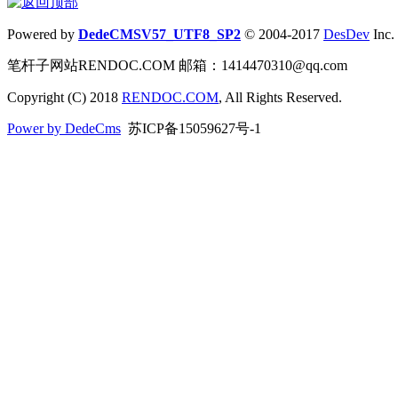
Powered by
DedeCMSV57_UTF8_SP2
© 2004-2017
DesDev
Inc.
笔杆子网站RENDOC.COM 邮箱：1414470310@qq.com
Copyright (C) 2018
RENDOC.COM
, All Rights Reserved.
Power by DedeCms
苏ICP备15059627号-1