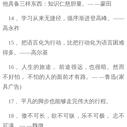
他具备三样东西：知识仁慈胆量。— —蒙田
14 、学习从来无捷径，循序渐进登高峰。——
高永祚
15 、把语言化为行动，比把行动化为语言困难
得多。——高尔基
16 、人生的旅途， 前途很远，也很暗。然而
不好怕， 不怕的人的面前才有路。— —鲁迅(家
具广告)
17 、平凡的脚步也能够走完伟大的行程。
18 、傲不可长，欲不可纵，乐不可极， 志不
可满。— —魏徵