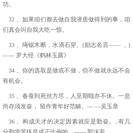
功。
32 、如果咱们都去做自我潜质做得到的事，咱
们真会叫自我大吃一惊。
33 、绳锯木断，水滴石穿。(励志名言—— ，)
—— 罗大经《鹤林玉露》
34 、你的选取是做或不做，但不做就永远不会
有机会。
35 、春蚕到死丝方尽，人至期颐亦不休。一息
尚存须发奋， 留作青年好范畴。— —吴玉章
36 、构成天才的决定因素就应是勤奋。..有几
分勤学苦练是成正比例的，—— 郭沫若