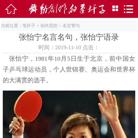



当前位置：
笔杆子
>
创作思想
>
名言警句
张怡宁名言名句，张怡宁语录
时间：2019-11-10 点击：
张怡宁，1981年10月5日生于北京，前中国女
子乒乓球运动员，个人世锦赛、奥运会和世界杯
的大满贯的选手。